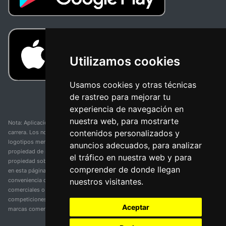
Utilizamos cookies
Usamos cookies y otras técnicas
de rastreo para mejorar tu
experiencia de navegación en
nuestra web, para mostrarte
Nota: Aplicación y web no oficial y no relacionada con ninguna organización o
contenidos personalizados y
carrera. Los nombres de equipos, competiciones, marcas comerciales y
logotipos mencionados en esta página de resultados de ciclismo son
anuncios adecuados, para analizar
propiedad de sus respectivos dueños. No tenemos afiliación, patrocinio ni
el tráfico en nuestra web y para
propiedad sobre estas marcas comerciales. Toda la información proporcionada
comprender de donde llegan
en esta página se presenta únicamente con fines informativos y para la
nuestros visitantes.
conveniencia de nuestros usuarios. Cualquier uso de nombres, marcas
comerciales o logotipos tiene el único propósito de identificar equipos y
competiciones y no implica asociación o respaldo. Todos los derechos de las
Aceptar
marcas comerciales mencionadas aquí pertenecen a sus propietarios legítimos.