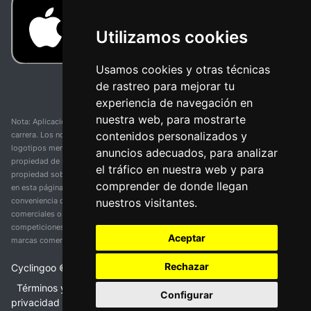
Utilizamos cookies
Usamos cookies y otras técnicas
de rastreo para mejorar tu
experiencia de navegación en
nuestra web, para mostrarte
Nota: Aplicación y web no oficial y no relacionada con ninguna organización o
contenidos personalizados y
carrera. Los nombres de equipos, competiciones, marcas comerciales y
logotipos mencionados en esta página de resultados de ciclismo son
anuncios adecuados, para analizar
propiedad de sus respectivos dueños. No tenemos afiliación, patrocinio ni
el tráfico en nuestra web y para
propiedad sobre estas marcas comerciales. Toda la información proporcionada
comprender de donde llegan
en esta página se presenta únicamente con fines informativos y para la
nuestros visitantes.
conveniencia de nuestros usuarios. Cualquier uso de nombres, marcas
comerciales o logotipos tiene el único propósito de identificar equipos y
competiciones y no implica asociación o respaldo. Todos los derechos de las
Aceptar
marcas comerciales mencionadas aquí pertenecen a sus propietarios legítimos.
Rechazar
Cyclingoo ©
2026
v 5.0
Términos y condiciones del servicio
•
Política de
Configurar
privacidad
•
Política de cookies
•
Cambiar opciones de