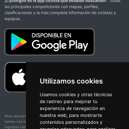
¡Cyclingoo es la app ciclista que estabas buscando!
. Todas
las principales competiciones con mapas, perfiles,
clasificaciones y la más completa información de ciclistas y
equipos.
Utilizamos cookies
Usamos cookies y otras técnicas
de rastreo para mejorar tu
experiencia de navegación en
nuestra web, para mostrarte
Nota: Aplicación y web no oficial y no relacionada con ninguna organización o
contenidos personalizados y
carrera. Los nombres de equipos, competiciones, marcas comerciales y
logotipos mencionados en esta página de resultados de ciclismo son