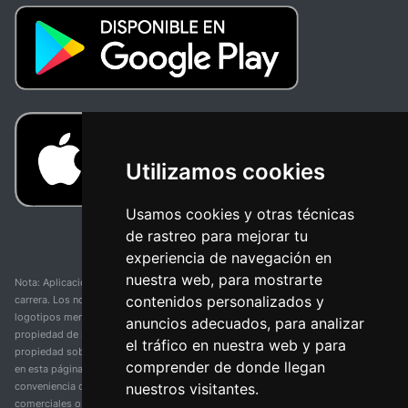
Utilizamos cookies
Usamos cookies y otras técnicas
de rastreo para mejorar tu
experiencia de navegación en
nuestra web, para mostrarte
Nota: Aplicación y web no oficial y no relacionada con ninguna organización o
contenidos personalizados y
carrera. Los nombres de equipos, competiciones, marcas comerciales y
logotipos mencionados en esta página de resultados de ciclismo son
anuncios adecuados, para analizar
propiedad de sus respectivos dueños. No tenemos afiliación, patrocinio ni
el tráfico en nuestra web y para
propiedad sobre estas marcas comerciales. Toda la información proporcionada
comprender de donde llegan
en esta página se presenta únicamente con fines informativos y para la
nuestros visitantes.
conveniencia de nuestros usuarios. Cualquier uso de nombres, marcas
comerciales o logotipos tiene el único propósito de identificar equipos y