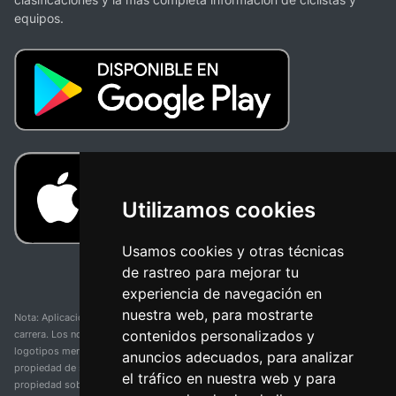
equipos.
Utilizamos cookies
Usamos cookies y otras técnicas
de rastreo para mejorar tu
experiencia de navegación en
nuestra web, para mostrarte
Nota: Aplicación y web no oficial y no relacionada con ninguna organización o
contenidos personalizados y
carrera. Los nombres de equipos, competiciones, marcas comerciales y
logotipos mencionados en esta página de resultados de ciclismo son
anuncios adecuados, para analizar
propiedad de sus respectivos dueños. No tenemos afiliación, patrocinio ni
el tráfico en nuestra web y para
propiedad sobre estas marcas comerciales. Toda la información proporcionada