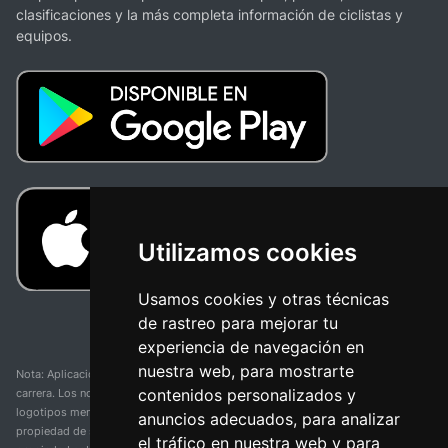
clasificaciones y la más completa información de ciclistas y
equipos.
Utilizamos cookies
Usamos cookies y otras técnicas
de rastreo para mejorar tu
experiencia de navegación en
nuestra web, para mostrarte
Nota: Aplicación y web no oficial y no relacionada con ninguna organización o
contenidos personalizados y
carrera. Los nombres de equipos, competiciones, marcas comerciales y
logotipos mencionados en esta página de resultados de ciclismo son
anuncios adecuados, para analizar
propiedad de sus respectivos dueños. No tenemos afiliación, patrocinio ni
el tráfico en nuestra web y para