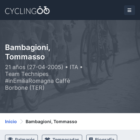
Bambagioni,
Tommasso
21 años (27-04-2005) • ITA •
Team Technipes
#inEmiliaRomagna Caffè
Borbone (TER)
Inicio
Bambagioni, Tommasso
Palmarés
Temporadas
Biografía