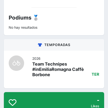
Podiums 🥈
No hay resultados
TEMPORADAS
2026
Team Technipes
#inEmiliaRomagna Caffè
Borbone
TER
-
Likes