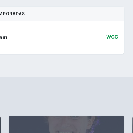
MPORADAS
eam
WGG