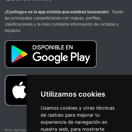
¡Cyclingoo es la app ciclista que estabas buscando!
. Todas
las principales competiciones con mapas, perfiles,
clasificaciones y la más completa información de ciclistas y
equipos.
Utilizamos cookies
Usamos cookies y otras técnicas
de rastreo para mejorar tu
experiencia de navegación en
nuestra web, para mostrarte
Nota: Aplicación y web no oficial y no relacionada con ninguna organización o