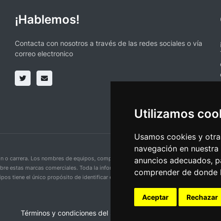
¡Hablemos!
Contacta con nosotros a través de las redes sociales o vía
correo electronico
Utilizamos coo
Usamos cookies y otras
navegación en nuestra
ción o carrera. Los nombres de equipos, competiciones, marcas comerciales y logotipo
anuncios adecuados, pa
obre estas marcas comerciales. Toda la información proporcionada en esta página se p
comprender de donde ll
pos tiene el único propósito de identificar equipos y competiciones y no implica aso
Aceptar
Rechazar
Términos y condiciones del servicio
•
Política de privacidad