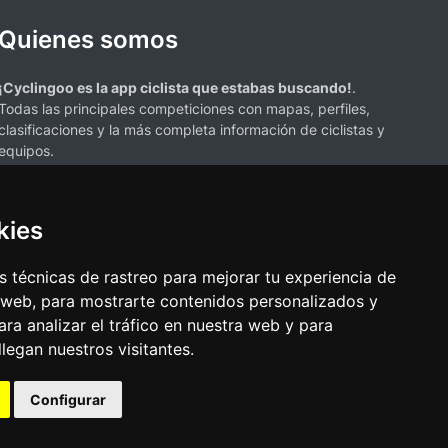
Quienes somos
¡Cyclingoo es la app ciclista que estabas buscando!
.
Todas las principales competiciones con mapas, perfiles,
clasificaciones y la más completa información de ciclistas y
equipos.
kies
 técnicas de rastreo para mejorar tu experiencia de
 web, para mostrarte contenidos personalizados y
s mencionados en esta página de resultados de ciclismo son propiedad de
ra analizar el tráfico en nuestra web y para
resenta únicamente con fines informativos y para la conveniencia de
egan nuestros visitantes.
ciación o respaldo. Todos los derechos de las marcas comerciales
Configurar
•
Política de cookies
•
Cambiar opciones de cookies