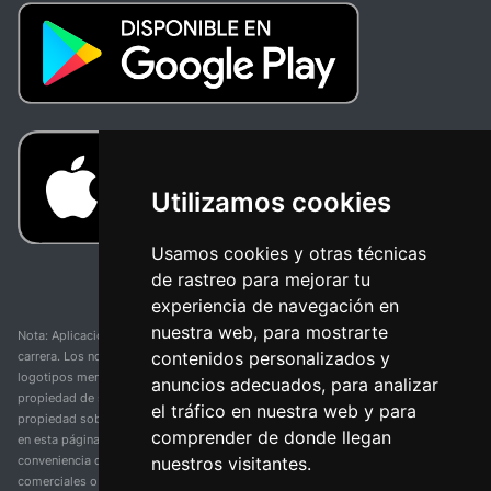
Utilizamos cookies
Usamos cookies y otras técnicas
de rastreo para mejorar tu
experiencia de navegación en
nuestra web, para mostrarte
Nota: Aplicación y web no oficial y no relacionada con ninguna organización o
contenidos personalizados y
carrera. Los nombres de equipos, competiciones, marcas comerciales y
logotipos mencionados en esta página de resultados de ciclismo son
anuncios adecuados, para analizar
propiedad de sus respectivos dueños. No tenemos afiliación, patrocinio ni
el tráfico en nuestra web y para
propiedad sobre estas marcas comerciales. Toda la información proporcionada
comprender de donde llegan
en esta página se presenta únicamente con fines informativos y para la
nuestros visitantes.
conveniencia de nuestros usuarios. Cualquier uso de nombres, marcas
comerciales o logotipos tiene el único propósito de identificar equipos y