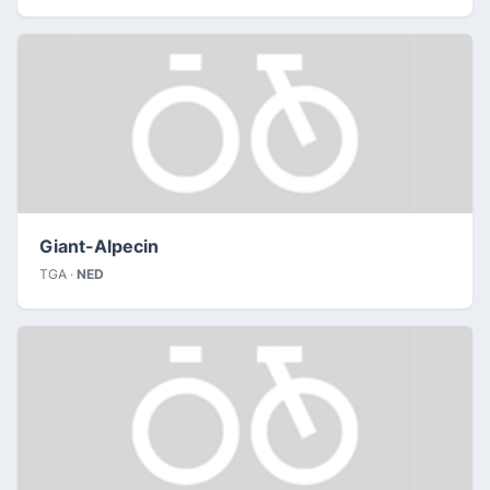
Giant-Alpecin
TGA ·
NED