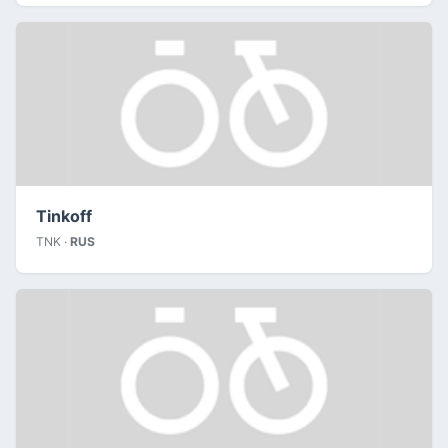
Tinkoff
TNK ·
RUS