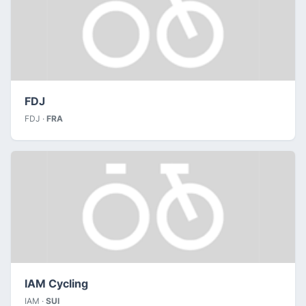
FDJ
FDJ ·
FRA
IAM Cycling
IAM ·
SUI