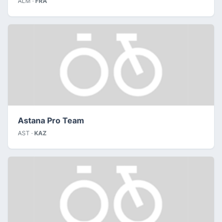
ALM ·
FRA
Astana Pro Team
AST ·
KAZ