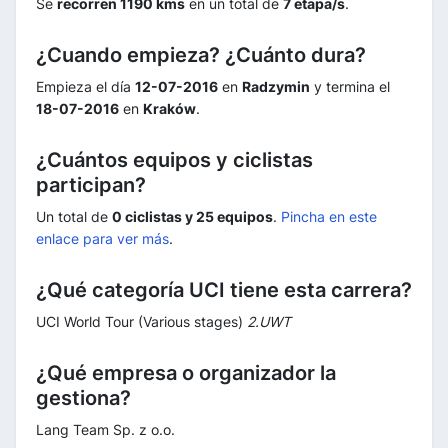
Se
recorren 1190 kms
en un total de
7 etapa/s
.
¿Cuando empieza? ¿Cuánto dura?
Empieza el día
12-07-2016
en
Radzymin
y termina el
18-07-2016
en
Kraków
.
¿Cuántos equipos y ciclistas
participan?
Un total de
0 ciclistas y 25 equipos
.
Pincha en este
enlace para ver más
.
¿Qué categoría UCI tiene esta carrera?
UCI World Tour (Various stages)
2.UWT
¿Qué empresa o organizador la
gestiona?
Lang Team Sp. z o.o.