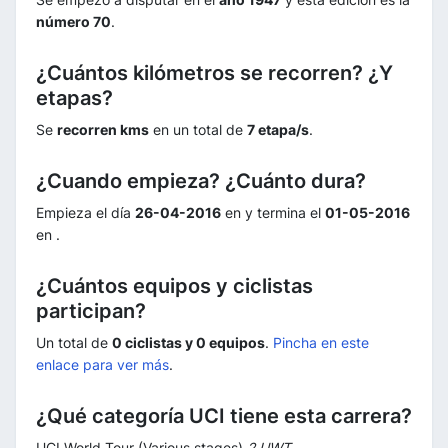
número 70
.
¿Cuántos kilómetros se recorren? ¿Y
etapas?
Se
recorren kms
en un total de
7 etapa/s
.
¿Cuando empieza? ¿Cuánto dura?
Empieza el día
26-04-2016
en
y termina el
01-05-2016
en
.
¿Cuántos equipos y ciclistas
participan?
Un total de
0 ciclistas y 0 equipos
.
Pincha en este
enlace para ver más
.
¿Qué categoría UCI tiene esta carrera?
UCI World Tour (Various stages)
2.UWT