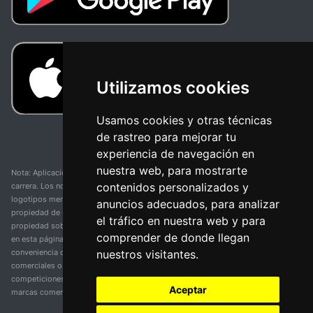
Utilizamos cookies
Usamos cookies y otras técnicas
de rastreo para mejorar tu
experiencia de navegación en
nuestra web, para mostrarte
Nota: Aplicación y web no oficial y no relacionada con ninguna organización o
contenidos personalizados y
carrera. Los nombres de equipos, competiciones, marcas comerciales y
logotipos mencionados en esta página de resultados de ciclismo son
anuncios adecuados, para analizar
propiedad de sus respectivos dueños. No tenemos afiliación, patrocinio ni
el tráfico en nuestra web y para
propiedad sobre estas marcas comerciales. Toda la información proporcionada
comprender de donde llegan
en esta página se presenta únicamente con fines informativos y para la
nuestros visitantes.
conveniencia de nuestros usuarios. Cualquier uso de nombres, marcas
comerciales o logotipos tiene el único propósito de identificar equipos y
competiciones y no implica asociación o respaldo. Todos los derechos de las
Aceptar
marcas comerciales mencionadas aquí pertenecen a sus propietarios legítimos.