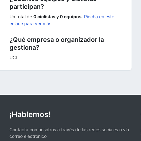
participan?
Un total de
0 ciclistas y 0 equipos
.
Pincha en este
enlace para ver más
.
¿Qué empresa o organizador la
gestiona?
UCI
¡Hablemos!
Contacta con nosotros a través de las redes sociales o vía
correo electronico