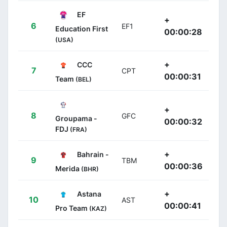
EF
+
6
EF1
Education First
00:00:28
(USA)
+
CCC
7
CPT
00:00:31
Team
(BEL)
+
8
GFC
Groupama -
00:00:32
FDJ
(FRA)
+
Bahrain -
9
TBM
00:00:36
Merida
(BHR)
+
Astana
10
AST
00:00:41
Pro Team
(KAZ)