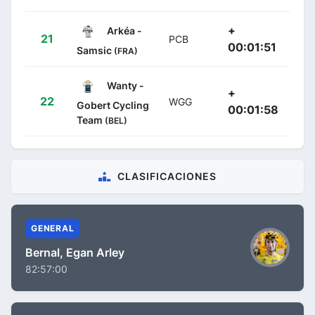
+
Arkéa -
21
PCB
00:01:51
Samsic
(FRA)
Wanty -
+
22
WGG
Gobert Cycling
00:01:58
Team
(BEL)
CLASIFICACIONES
GENERAL
Bernal, Egan Arley
82:57:00