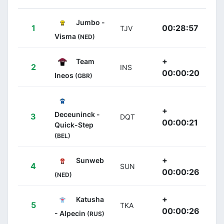
Jumbo -
1
00:28:57
TJV
Visma
(NED)
+
Team
2
INS
00:00:20
Ineos
(GBR)
+
Deceuninck -
3
DQT
00:00:21
Quick-Step
(BEL)
+
Sunweb
4
SUN
00:00:26
(NED)
+
Katusha
5
TKA
00:00:26
- Alpecin
(RUS)