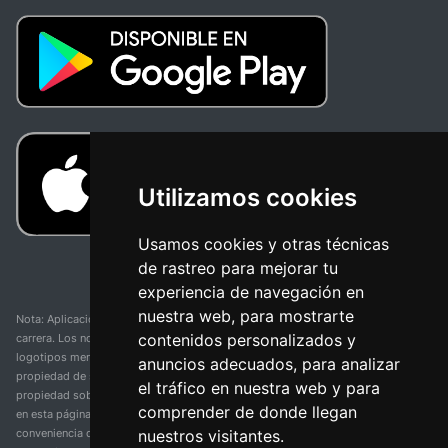
Utilizamos cookies
Usamos cookies y otras técnicas
de rastreo para mejorar tu
experiencia de navegación en
nuestra web, para mostrarte
Nota: Aplicación y web no oficial y no relacionada con ninguna organización o
contenidos personalizados y
carrera. Los nombres de equipos, competiciones, marcas comerciales y
logotipos mencionados en esta página de resultados de ciclismo son
anuncios adecuados, para analizar
propiedad de sus respectivos dueños. No tenemos afiliación, patrocinio ni
el tráfico en nuestra web y para
propiedad sobre estas marcas comerciales. Toda la información proporcionada
comprender de donde llegan
en esta página se presenta únicamente con fines informativos y para la
nuestros visitantes.
conveniencia de nuestros usuarios. Cualquier uso de nombres, marcas