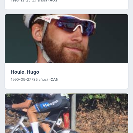
1998-12-23 (27 años) ·
AUS
Houle, Hugo
1990-09-27 (35 años) ·
CAN