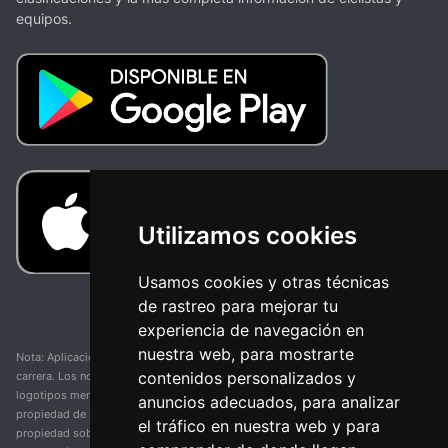
equipos.
Utilizamos cookies
Usamos cookies y otras técnicas
de rastreo para mejorar tu
experiencia de navegación en
nuestra web, para mostrarte
Nota: Aplicación y web no oficial y no relacionada con ninguna organización o
contenidos personalizados y
carrera. Los nombres de equipos, competiciones, marcas comerciales y
logotipos mencionados en esta página de resultados de ciclismo son
anuncios adecuados, para analizar
propiedad de sus respectivos dueños. No tenemos afiliación, patrocinio ni
el tráfico en nuestra web y para
propiedad sobre estas marcas comerciales. Toda la información proporcionada