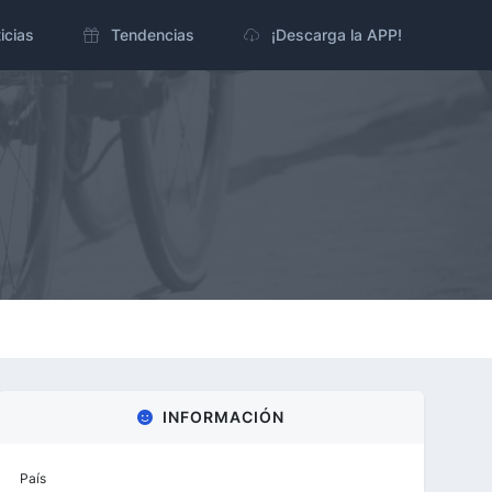
icias
Tendencias
¡Descarga la APP!
INFORMACIÓN
País