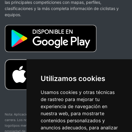
las principales competiciones con mapas, perfiles,
clasificaciones y la más completa información de ciclistas y
equipos.
Utilizamos cookies
Usamos cookies y otras técnicas
de rastreo para mejorar tu
experiencia de navegación en
nuestra web, para mostrarte
Nota: Aplicación y web no oficial y no relacionada con ninguna organización o
contenidos personalizados y
carrera. Los nombres de equipos, competiciones, marcas comerciales y
logotipos mencionados en esta página de resultados de ciclismo son
anuncios adecuados, para analizar
propiedad de sus respectivos dueños. No tenemos afiliación, patrocinio ni