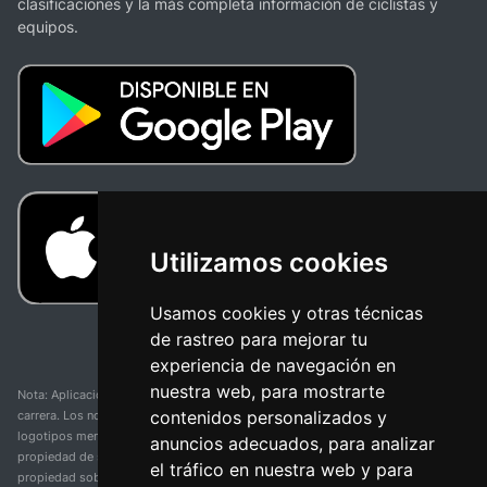
clasificaciones y la más completa información de ciclistas y
equipos.
Utilizamos cookies
Usamos cookies y otras técnicas
de rastreo para mejorar tu
experiencia de navegación en
nuestra web, para mostrarte
Nota: Aplicación y web no oficial y no relacionada con ninguna organización o
contenidos personalizados y
carrera. Los nombres de equipos, competiciones, marcas comerciales y
logotipos mencionados en esta página de resultados de ciclismo son
anuncios adecuados, para analizar
propiedad de sus respectivos dueños. No tenemos afiliación, patrocinio ni
el tráfico en nuestra web y para
propiedad sobre estas marcas comerciales. Toda la información proporcionada