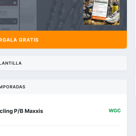
GALA GRATIS
LANTILLA
MPORADAS
cling P/B Maxxis
WGC