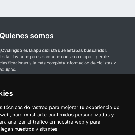
Quienes somos
¡Cyclingoo es la app ciclista que estabas buscando!
.
Todas las principales competiciones con mapas, perfiles,
clasificaciones y la más completa información de ciclistas y
equipos.
kies
 técnicas de rastreo para mejorar tu experiencia de
 web, para mostrarte contenidos personalizados y
s mencionados en esta página de resultados de ciclismo son propiedad de
ra analizar el tráfico en nuestra web y para
resenta únicamente con fines informativos y para la conveniencia de
egan nuestros visitantes.
ciación o respaldo. Todos los derechos de las marcas comerciales