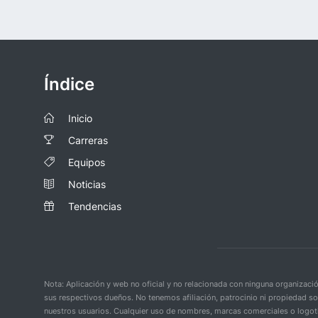
Índice
Inicio
Carreras
Equipos
Noticias
Tendencias
Nota: Aplicación y web no oficial y no relacionada con ninguna organiza
sus respectivos dueños. No tenemos afiliación, patrocinio ni propiedad s
nuestros usuarios. Cualquier uso de nombres, marcas comerciales o logoti