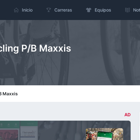
Inicio
Carreras
Equipos
Not
cling P/B Maxxis
/B Maxxis
AD
,