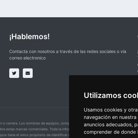
¡Hablemos!
Contacta con nosotros a través de las redes sociales o vía
correo electronico
Utilizamos coo
Usamos cookies y otras
navegación en nuestra
ción o carrera. Los nombres de equipos, competiciones, marcas comerciales y logotipo
anuncios adecuados, pa
obre estas marcas comerciales. Toda la información proporcionada en esta página se p
comprender de donde ll
pos tiene el único propósito de identificar equipos y competiciones y no implica aso