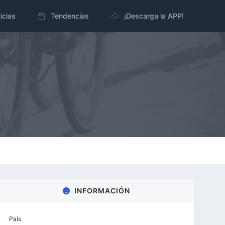
icias
Tendencias
¡Descarga la APP!
INFORMACIÓN
País