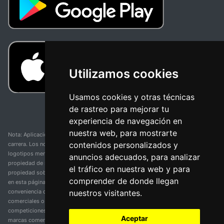
Utilizamos cookies
Usamos cookies y otras técnicas
de rastreo para mejorar tu
experiencia de navegación en
nuestra web, para mostrarte
Nota: Aplicación y web no oficial y no relacionada con ninguna organización o
contenidos personalizados y
carrera. Los nombres de equipos, competiciones, marcas comerciales y
logotipos mencionados en esta página de resultados de ciclismo son
anuncios adecuados, para analizar
propiedad de sus respectivos dueños. No tenemos afiliación, patrocinio ni
el tráfico en nuestra web y para
propiedad sobre estas marcas comerciales. Toda la información proporcionada
comprender de donde llegan
en esta página se presenta únicamente con fines informativos y para la
nuestros visitantes.
conveniencia de nuestros usuarios. Cualquier uso de nombres, marcas
comerciales o logotipos tiene el único propósito de identificar equipos y
competiciones y no implica asociación o respaldo. Todos los derechos de las
Aceptar
marcas comerciales mencionadas aquí pertenecen a sus propietarios legítimos.