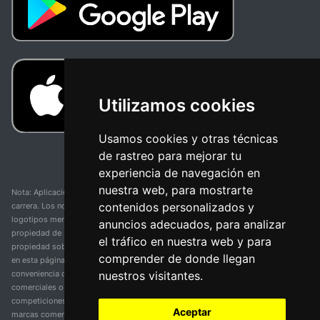
Utilizamos cookies
Usamos cookies y otras técnicas
de rastreo para mejorar tu
experiencia de navegación en
nuestra web, para mostrarte
Nota: Aplicación y web no oficial y no relacionada con ninguna organización o
contenidos personalizados y
carrera. Los nombres de equipos, competiciones, marcas comerciales y
logotipos mencionados en esta página de resultados de ciclismo son
anuncios adecuados, para analizar
propiedad de sus respectivos dueños. No tenemos afiliación, patrocinio ni
el tráfico en nuestra web y para
propiedad sobre estas marcas comerciales. Toda la información proporcionada
comprender de donde llegan
en esta página se presenta únicamente con fines informativos y para la
nuestros visitantes.
conveniencia de nuestros usuarios. Cualquier uso de nombres, marcas
comerciales o logotipos tiene el único propósito de identificar equipos y
competiciones y no implica asociación o respaldo. Todos los derechos de las
Aceptar
marcas comerciales mencionadas aquí pertenecen a sus propietarios legítimos.