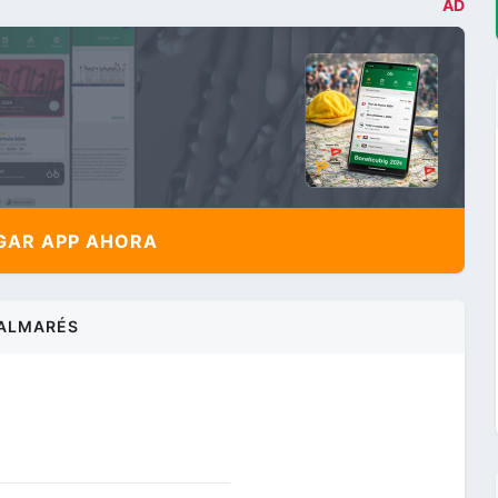
AD
AR APP AHORA
ALMARÉS