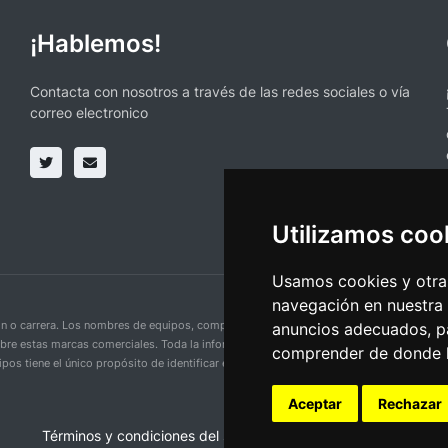
¡Hablemos!
Contacta con nosotros a través de las redes sociales o vía
correo electronico
Utilizamos coo
Usamos cookies y otras
navegación en nuestra
ción o carrera. Los nombres de equipos, competiciones, marcas comerciales y logotipo
anuncios adecuados, pa
obre estas marcas comerciales. Toda la información proporcionada en esta página se p
comprender de donde ll
pos tiene el único propósito de identificar equipos y competiciones y no implica aso
Aceptar
Rechazar
Términos y condiciones del servicio
•
Política de privacidad