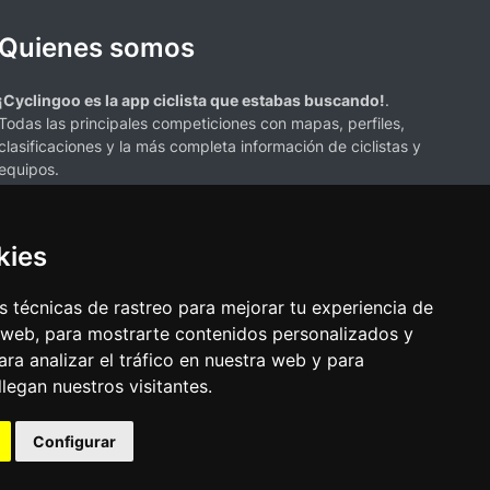
Quienes somos
¡Cyclingoo es la app ciclista que estabas buscando!
.
Todas las principales competiciones con mapas, perfiles,
clasificaciones y la más completa información de ciclistas y
equipos.
kies
 técnicas de rastreo para mejorar tu experiencia de
 web, para mostrarte contenidos personalizados y
s mencionados en esta página de resultados de ciclismo son propiedad de
ra analizar el tráfico en nuestra web y para
resenta únicamente con fines informativos y para la conveniencia de
egan nuestros visitantes.
ciación o respaldo. Todos los derechos de las marcas comerciales
Configurar
•
Política de cookies
•
Cambiar opciones de cookies