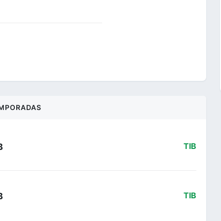
MPORADAS
B
TIB
B
TIB