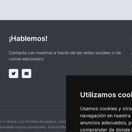
¡Hablemos!
Contacta con nosotros a través de las redes sociales o vía
correo electronico
Utilizamos coo
Usamos cookies y otras
navegación en nuestra
ción o carrera. Los nombres de equipos, competiciones, marcas comerciales y logotipo
anuncios adecuados, pa
obre estas marcas comerciales. Toda la información proporcionada en esta página se p
comprender de donde ll