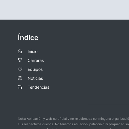
Índice
Inicio
Carreras
Equipos
Noticias
Tendencias
Nota: Aplicación y web no oficial y no relacionada con ninguna organiza
sus respectivos dueños. No tenemos afiliación, patrocinio ni propiedad s