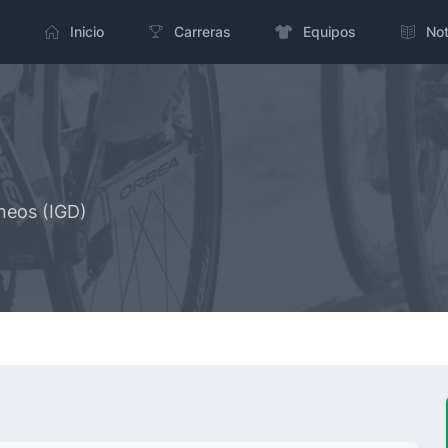
Inicio
Carreras
Equipos
Not
neos (IGD)