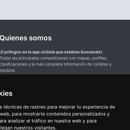
Quienes somos
¡Cyclingoo es la app ciclista que estabas buscando!
.
Todas las principales competiciones con mapas, perfiles,
clasificaciones y la más completa información de ciclistas y
equipos.
kies
 técnicas de rastreo para mejorar tu experiencia de
 web, para mostrarte contenidos personalizados y
s mencionados en esta página de resultados de ciclismo son propiedad de
ra analizar el tráfico en nuestra web y para
resenta únicamente con fines informativos y para la conveniencia de
egan nuestros visitantes.