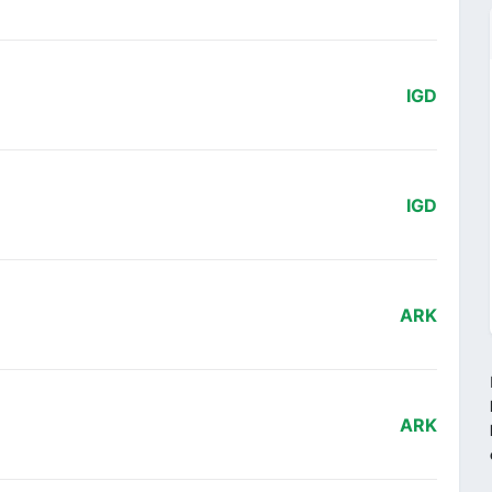
IGD
IGD
ARK
ARK