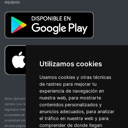
equipos.
Utilizamos cookies
Usamos cookies y otras técnicas
de rastreo para mejorar tu
experiencia de navegación en
nuestra web, para mostrarte
Nota: Aplicación y web no oficial y no relacionada con ninguna organización o
contenidos personalizados y
carrera. Los nombres de equipos, competiciones, marcas comerciales y
logotipos mencionados en esta página de resultados de ciclismo son
anuncios adecuados, para analizar
propiedad de sus respectivos dueños. No tenemos afiliación, patrocinio ni
el tráfico en nuestra web y para
propiedad sobre estas marcas comerciales. Toda la información proporcionada
comprender de donde llegan
en esta página se presenta únicamente con fines informativos y para la