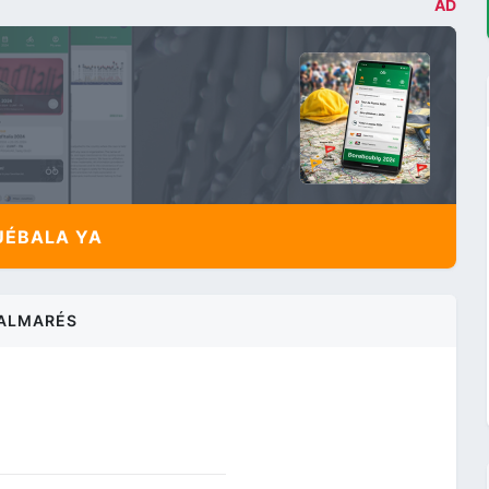
AD
ÉBALA YA
ALMARÉS