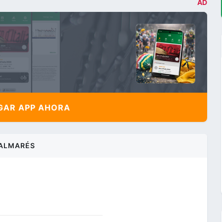
AD
AR APP AHORA
ALMARÉS