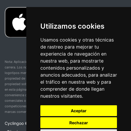
Utilizamos cookies
Usamos cookies y otras técnicas
de rastreo para mejorar tu
experiencia de navegación en
nuestra web, para mostrarte
Nota: Aplicación y web no oficial y no relacionada con ninguna organización o
contenidos personalizados y
carrera. Los nombres de equipos, competiciones, marcas comerciales y
logotipos mencionados en esta página de resultados de ciclismo son
anuncios adecuados, para analizar
propiedad de sus respectivos dueños. No tenemos afiliación, patrocinio ni
el tráfico en nuestra web y para
propiedad sobre estas marcas comerciales. Toda la información proporcionada
comprender de donde llegan
en esta página se presenta únicamente con fines informativos y para la
nuestros visitantes.
conveniencia de nuestros usuarios. Cualquier uso de nombres, marcas
comerciales o logotipos tiene el único propósito de identificar equipos y
competiciones y no implica asociación o respaldo. Todos los derechos de las
Aceptar
marcas comerciales mencionadas aquí pertenecen a sus propietarios legítimos.
Rechazar
Cyclingoo ©
2026
v 5.0