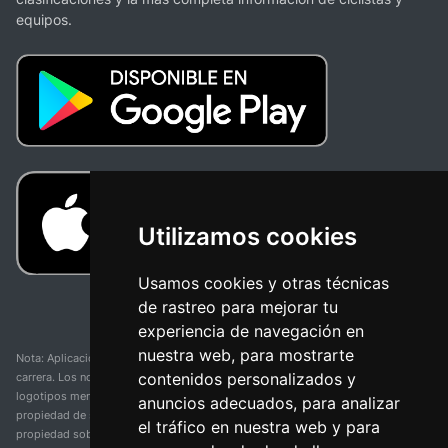
equipos.
Utilizamos cookies
Usamos cookies y otras técnicas
de rastreo para mejorar tu
experiencia de navegación en
nuestra web, para mostrarte
Nota: Aplicación y web no oficial y no relacionada con ninguna organización o
contenidos personalizados y
carrera. Los nombres de equipos, competiciones, marcas comerciales y
logotipos mencionados en esta página de resultados de ciclismo son
anuncios adecuados, para analizar
propiedad de sus respectivos dueños. No tenemos afiliación, patrocinio ni
el tráfico en nuestra web y para
propiedad sobre estas marcas comerciales. Toda la información proporcionada