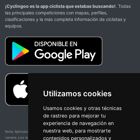
¡Cyclingoo es la app ciclista que estabas buscando!
. Todas
las principales competiciones con mapas, perfiles,
clasificaciones y la más completa información de ciclistas y
equipos.
Utilizamos cookies
Usamos cookies y otras técnicas
de rastreo para mejorar tu
experiencia de navegación en
nuestra web, para mostrarte
Nota: Aplicación y web no oficial y no relacionada con ninguna organización o
contenidos personalizados y
carrera. Los nombres de equipos, competiciones, marcas comerciales y