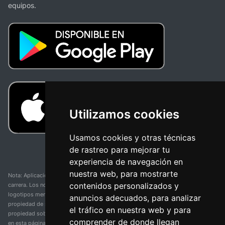
equipos.
Utilizamos cookies
Usamos cookies y otras técnicas
de rastreo para mejorar tu
experiencia de navegación en
nuestra web, para mostrarte
Nota: Aplicación y web no oficial y no relacionada con ninguna organización o
contenidos personalizados y
carrera. Los nombres de equipos, competiciones, marcas comerciales y
logotipos mencionados en esta página de resultados de ciclismo son
anuncios adecuados, para analizar
propiedad de sus respectivos dueños. No tenemos afiliación, patrocinio ni
el tráfico en nuestra web y para
propiedad sobre estas marcas comerciales. Toda la información proporcionada
comprender de donde llegan
en esta página se presenta únicamente con fines informativos y para la