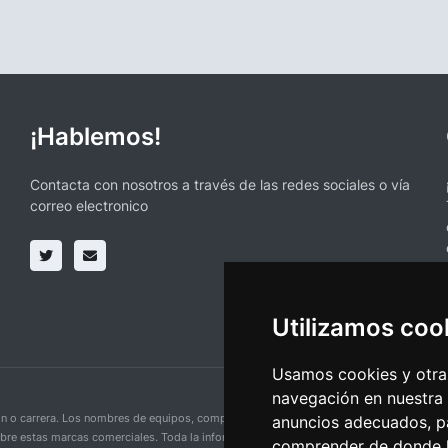
¡Hablemos!
Contacta con nosotros a través de las redes sociales o vía
correo electronico
Utilizamos coo
Usamos cookies y otras
navegación en nuestra
ción o carrera. Los nombres de equipos, competiciones, marcas comerciales y logotipo
anuncios adecuados, pa
obre estas marcas comerciales. Toda la información proporcionada en esta página se p
comprender de donde ll