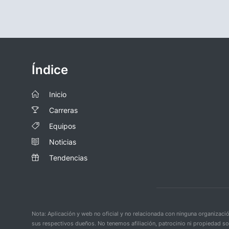
Índice
Inicio
Carreras
Equipos
Noticias
Tendencias
Nota: Aplicación y web no oficial y no relacionada con ninguna organiza
sus respectivos dueños. No tenemos afiliación, patrocinio ni propiedad s