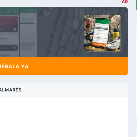
AD
ÉBALA YA
ALMARÉS