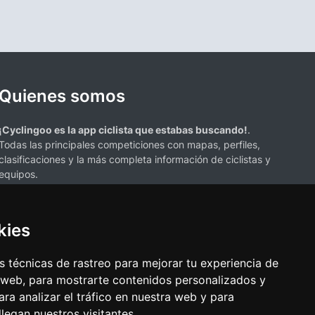
Quienes somos
¡Cyclingoo es la app ciclista que estabas buscando!
.
Todas las principales competiciones con mapas, perfiles,
clasificaciones y la más completa información de ciclistas y
equipos.
kies
 técnicas de rastreo para mejorar tu experiencia de
 web, para mostrarte contenidos personalizados y
s mencionados en esta página de resultados de ciclismo son propiedad de
ra analizar el tráfico en nuestra web y para
resenta únicamente con fines informativos y para la conveniencia de
egan nuestros visitantes.