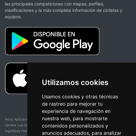
las principales competiciones con mapas, perfiles,
clasificaciones y la más completa información de ciclistas y
equipos.
Utilizamos cookies
Usamos cookies y otras técnicas
de rastreo para mejorar tu
experiencia de navegación en
nuestra web, para mostrarte
Nota: Aplicación y web no oficial y no relacionada con ninguna organización o
contenidos personalizados y
carrera. Los nombres de equipos, competiciones, marcas comerciales y
logotipos mencionados en esta página de resultados de ciclismo son
anuncios adecuados, para analizar