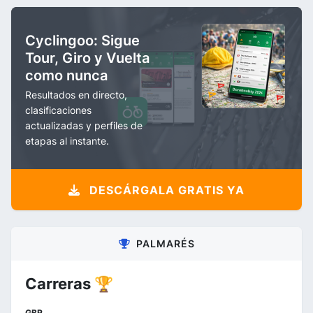
Cyclingoo: Sigue
Tour, Giro y Vuelta
como nunca
Resultados en directo,
clasificaciones
actualizadas y perfiles de
etapas al instante.
DESCÁRGALA GRATIS YA
PALMARÉS
Carreras 🏆
GBR