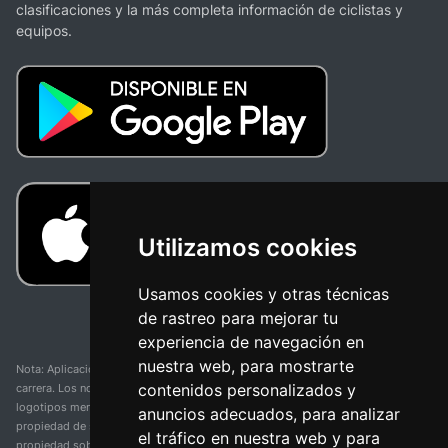
clasificaciones y la más completa información de ciclistas y
equipos.
Utilizamos cookies
Usamos cookies y otras técnicas
de rastreo para mejorar tu
experiencia de navegación en
nuestra web, para mostrarte
Nota: Aplicación y web no oficial y no relacionada con ninguna organización o
contenidos personalizados y
carrera. Los nombres de equipos, competiciones, marcas comerciales y
logotipos mencionados en esta página de resultados de ciclismo son
anuncios adecuados, para analizar
propiedad de sus respectivos dueños. No tenemos afiliación, patrocinio ni
el tráfico en nuestra web y para
propiedad sobre estas marcas comerciales. Toda la información proporcionada