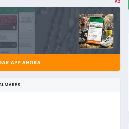
AD
AR APP AHORA
ALMARÉS