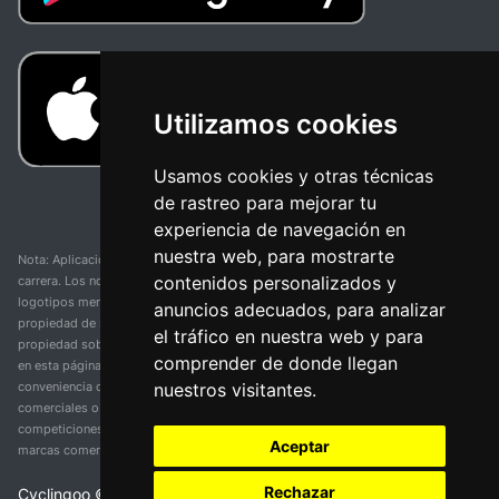
Utilizamos cookies
Usamos cookies y otras técnicas
de rastreo para mejorar tu
experiencia de navegación en
nuestra web, para mostrarte
Nota: Aplicación y web no oficial y no relacionada con ninguna organización o
contenidos personalizados y
carrera. Los nombres de equipos, competiciones, marcas comerciales y
logotipos mencionados en esta página de resultados de ciclismo son
anuncios adecuados, para analizar
propiedad de sus respectivos dueños. No tenemos afiliación, patrocinio ni
el tráfico en nuestra web y para
propiedad sobre estas marcas comerciales. Toda la información proporcionada
comprender de donde llegan
en esta página se presenta únicamente con fines informativos y para la
nuestros visitantes.
conveniencia de nuestros usuarios. Cualquier uso de nombres, marcas
comerciales o logotipos tiene el único propósito de identificar equipos y
competiciones y no implica asociación o respaldo. Todos los derechos de las
Aceptar
marcas comerciales mencionadas aquí pertenecen a sus propietarios legítimos.
Rechazar
Cyclingoo ©
2026
v 5.0