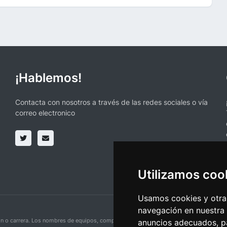
¡Hablemos!
Contacta con nosotros a través de las redes sociales o vía
correo electronico
Utilizamos coo
Usamos cookies y otras
navegación en nuestra
ción o carrera. Los nombres de equipos, competiciones, marcas comerciales y logotipo
anuncios adecuados, pa