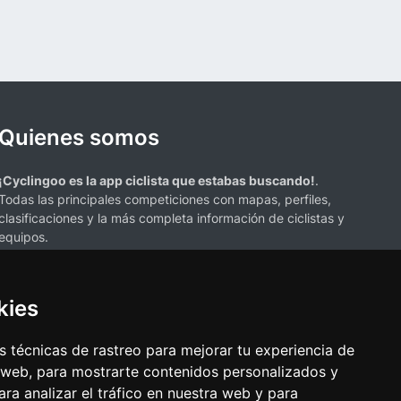
Quienes somos
¡Cyclingoo es la app ciclista que estabas buscando!
.
Todas las principales competiciones con mapas, perfiles,
clasificaciones y la más completa información de ciclistas y
equipos.
kies
 técnicas de rastreo para mejorar tu experiencia de
 web, para mostrarte contenidos personalizados y
s mencionados en esta página de resultados de ciclismo son propiedad de
ra analizar el tráfico en nuestra web y para