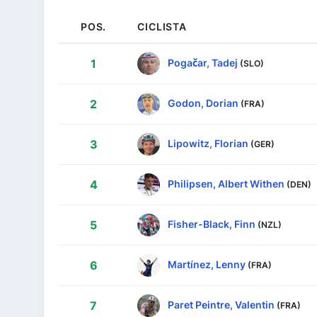
POS.
CICLISTA
Pogačar, Tadej
1
(SLO)
Godon, Dorian
2
(FRA)
Lipowitz, Florian
3
(GER)
Philipsen, Albert Withen
4
(DEN)
Fisher-Black, Finn
5
(NZL)
Martínez, Lenny
6
(FRA)
Paret Peintre, Valentin
7
(FRA)