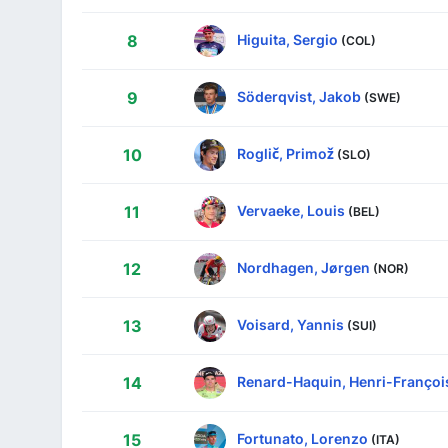
Higuita, Sergio
8
(COL)
Söderqvist, Jakob
9
(SWE)
Roglič, Primož
10
(SLO)
Vervaeke, Louis
11
(BEL)
Nordhagen, Jørgen
12
(NOR)
Voisard, Yannis
13
(SUI)
Renard-Haquin, Henri-Françoi
14
Fortunato, Lorenzo
15
(ITA)