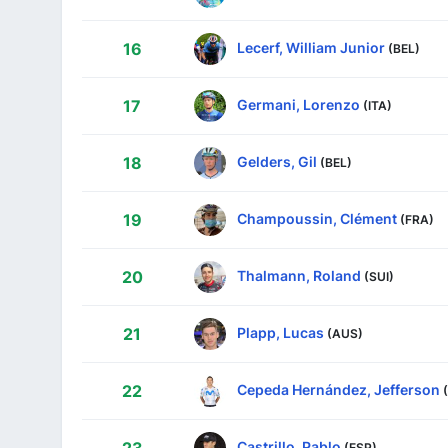
Lecerf, William Junior
16
(BEL)
Germani, Lorenzo
17
(ITA)
Gelders, Gil
18
(BEL)
Champoussin, Clément
19
(FRA)
Thalmann, Roland
20
(SUI)
Plapp, Lucas
21
(AUS)
Cepeda Hernández, Jefferson
22
Castrillo, Pablo
(ESP)