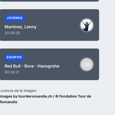
JÓVENES
Martínez, Lenny
20:08:26
EQUIPOS
Red Bull - Bora - Hansgrohe
60:24:21
Licencia de la imagen:
Images by tourderomandie.ch / © Fondation Tour de
Romandie