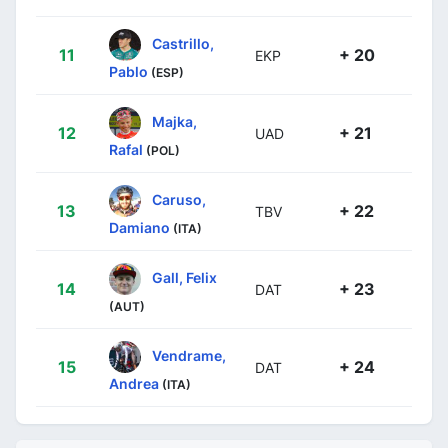
Castrillo,
11
+ 20
EKP
Pablo
(ESP)
Majka,
12
+ 21
UAD
Rafal
(POL)
Caruso,
13
+ 22
TBV
Damiano
(ITA)
Gall, Felix
14
+ 23
DAT
(AUT)
Vendrame,
15
+ 24
DAT
Andrea
(ITA)