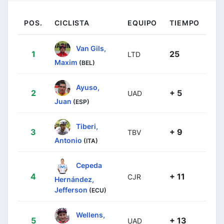
POS.
CICLISTA
EQUIPO
TIEMPO
Van Gils,
1
25
LTD
Maxim
(BEL)
Ayuso,
2
+ 5
UAD
Juan
(ESP)
Tiberi,
3
+ 9
TBV
Antonio
(ITA)
Cepeda
4
+ 11
CJR
Hernández,
Jefferson
(ECU)
Wellens,
5
+ 13
UAD