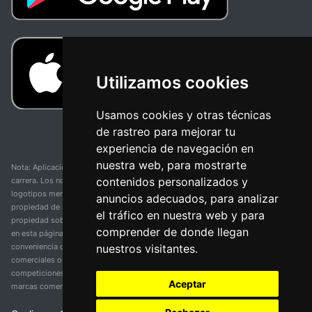
Utilizamos cookies
Usamos cookies y otras técnicas
de rastreo para mejorar tu
experiencia de navegación en
nuestra web, para mostrarte
Nota: Aplicación y web no oficial y no relacionada con ninguna organización o
contenidos personalizados y
carrera. Los nombres de equipos, competiciones, marcas comerciales y
logotipos mencionados en esta página de resultados de ciclismo son
anuncios adecuados, para analizar
propiedad de sus respectivos dueños. No tenemos afiliación, patrocinio ni
el tráfico en nuestra web y para
propiedad sobre estas marcas comerciales. Toda la información proporcionada
comprender de donde llegan
en esta página se presenta únicamente con fines informativos y para la
nuestros visitantes.
conveniencia de nuestros usuarios. Cualquier uso de nombres, marcas
comerciales o logotipos tiene el único propósito de identificar equipos y
competiciones y no implica asociación o respaldo. Todos los derechos de las
Aceptar
marcas comerciales mencionadas aquí pertenecen a sus propietarios legítimos.