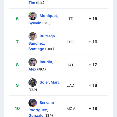
Tim
(BEL)
Moniquet,
6
+ 15
LTD
Sylvain
(BEL)
Buitrago
7
+ 16
TBV
Sánchez,
Santiago
(COL)
Baudin,
8
+ 17
DAT
Alex
(FRA)
Soler, Marc
9
+ 18
UAD
(ESP)
Serrano
10
+ 19
MOV
Rodríguez,
Gonzalo
(ESP)