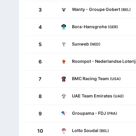
Wanty - Groupe Gobert
3
(BEL)
Bora-Hansgrohe
4
(GER)
Sunweb
5
(NED)
Roompot - Nederlandse Loteri
6
BMC Racing Team
7
(USA)
UAE Team Emirates
8
(UAE)
Groupama - FDJ
9
(FRA)
Lotto Soudal
10
(BEL)