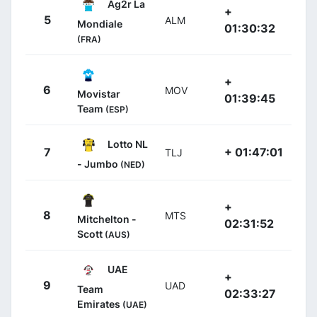
Ag2r La
+
5
ALM
Mondiale
01:30:32
(FRA)
+
6
MOV
Movistar
01:39:45
Team
(ESP)
Lotto NL
7
+ 01:47:01
TLJ
- Jumbo
(NED)
+
8
MTS
Mitchelton -
02:31:52
Scott
(AUS)
UAE
+
9
UAD
Team
02:33:27
Emirates
(UAE)