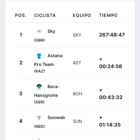
POS.
CICLISTA
EQUIPO
TIEMPO
Sky
1
267:48:47
SKY
(GBR)
Astana
+
2
AST
Pro Team
00:24:58
(KAZ)
Bora-
+
3
BOH
Hansgrohe
00:43:32
(GER)
+
Sunweb
4
SUN
01:14:35
(NED)