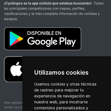
¡Cyclingoo es la app ciclista que estabas buscando!
. Todas
las principales competiciones con mapas, perfiles,
clasificaciones y la más completa información de ciclistas y
equipos.
Utilizamos cookies
Usamos cookies y otras técnicas
de rastreo para mejorar tu
experiencia de navegación en
nuestra web, para mostrarte
Nota: Aplicación y web no oficial y no relacionada con ninguna organización o
contenidos personalizados y
carrera. Los nombres de equipos, competiciones, marcas comerciales y