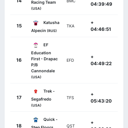
14
BMC
Racing Team
04:39:49
(USA)
+
Katusha
15
TKA
04:46:51
Alpecin
(RUS)
EF
Education
+
First - Drapac
16
EFD
04:49:22
P/B
Cannondale
(USA)
Trek -
+
17
TFS
Segafredo
05:43:20
(USA)
Quick -
+
18
QST
Step Floors