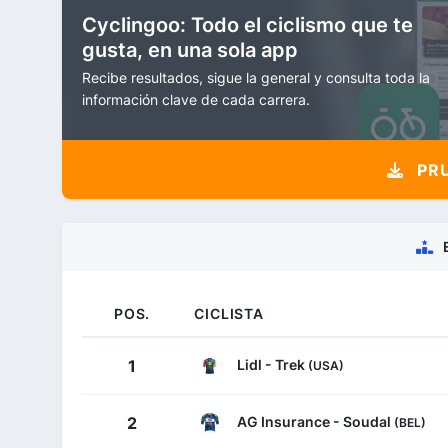
Cyclingoo: Todo el ciclismo que te
gusta, en una sola app
Recibe resultados, sigue la general y consulta toda la
información clave de cada carrera.
PRU
POS.
CICLISTA
Lidl - Trek
1
(USA)
AG Insurance - Soudal
2
(BEL)