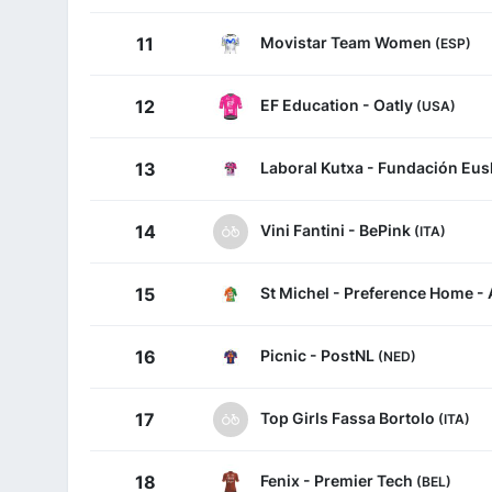
Movistar Team Women
11
(ESP)
EF Education - Oatly
12
(USA)
Laboral Kutxa - Fundación Eu
13
Vini Fantini - BePink
14
(ITA)
St Michel - Preference Home -
15
Picnic - PostNL
16
(NED)
Top Girls Fassa Bortolo
17
(ITA)
Fenix - Premier Tech
18
(BEL)