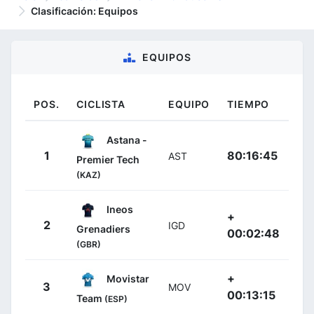
Clasificación: Equipos
EQUIPOS
POS.
CICLISTA
EQUIPO
TIEMPO
Astana -
1
80:16:45
AST
Premier Tech
(KAZ)
Ineos
+
2
IGD
Grenadiers
00:02:48
(GBR)
+
Movistar
3
MOV
00:13:15
Team
(ESP)