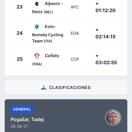
+
Alpecin -
23
AFC
01:12:20
Fenix
(BEL)
Eolo-
+
24
EOK
Kometa Cycling
02:14:15
Team
(ITA)
+
Cofidis
25
COF
03:02:55
(FRA)
CLASIFICACIONES
GENERAL
Pogačar, Tadej
26:36:17