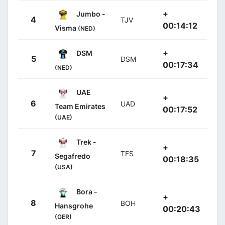
+
Jumbo -
4
TJV
00:14:12
Visma
(NED)
+
DSM
5
DSM
00:17:34
(NED)
UAE
+
6
UAD
Team Emirates
00:17:52
(UAE)
Trek -
+
7
TFS
Segafredo
00:18:35
(USA)
Bora -
+
8
BOH
Hansgrohe
00:20:43
(GER)