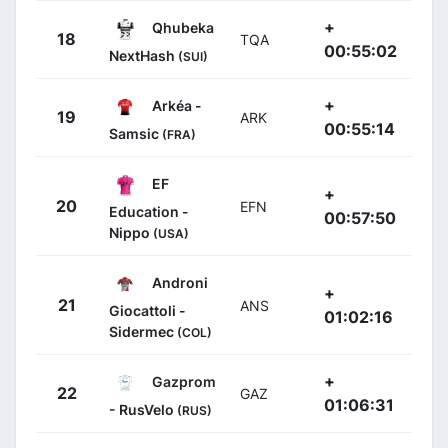
+
Qhubeka
18
TQA
00:55:02
NextHash
(SUI)
+
Arkéa -
19
ARK
00:55:14
Samsic
(FRA)
EF
+
20
EFN
Education -
00:57:50
Nippo
(USA)
Androni
+
21
ANS
Giocattoli -
01:02:16
Sidermec
(COL)
+
Gazprom
22
GAZ
01:06:31
- RusVelo
(RUS)