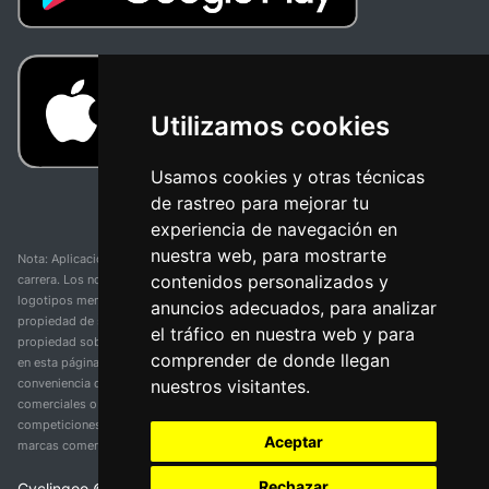
Utilizamos cookies
Usamos cookies y otras técnicas
de rastreo para mejorar tu
experiencia de navegación en
nuestra web, para mostrarte
Nota: Aplicación y web no oficial y no relacionada con ninguna organización o
contenidos personalizados y
carrera. Los nombres de equipos, competiciones, marcas comerciales y
logotipos mencionados en esta página de resultados de ciclismo son
anuncios adecuados, para analizar
propiedad de sus respectivos dueños. No tenemos afiliación, patrocinio ni
el tráfico en nuestra web y para
propiedad sobre estas marcas comerciales. Toda la información proporcionada
comprender de donde llegan
en esta página se presenta únicamente con fines informativos y para la
nuestros visitantes.
conveniencia de nuestros usuarios. Cualquier uso de nombres, marcas
comerciales o logotipos tiene el único propósito de identificar equipos y
competiciones y no implica asociación o respaldo. Todos los derechos de las
Aceptar
marcas comerciales mencionadas aquí pertenecen a sus propietarios legítimos.
Rechazar
Cyclingoo ©
2026