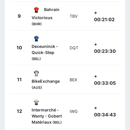
Bahrain
+
9
TBV
Victorious
00:21:02
(BHR)
+
Deceuninck -
10
DQT
00:23:30
Quick-Step
(BEL)
+
11
BEX
BikeExchange
00:33:05
(AUS)
+
Intermarché -
12
IWG
00:34:43
Wanty - Gobert
Matériaux
(BEL)