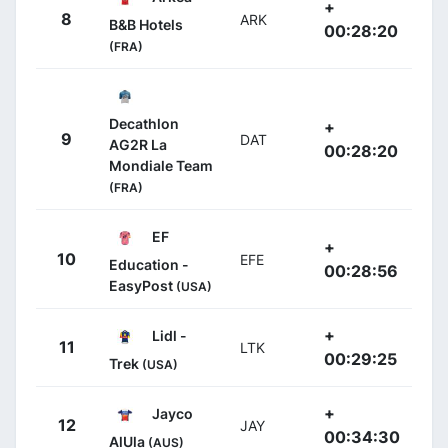
+
8
ARK
B&B Hotels
00:28:20
(FRA)
Decathlon
+
9
DAT
AG2R La
00:28:20
Mondiale Team
(FRA)
EF
+
10
EFE
Education -
00:28:56
EasyPost
(USA)
+
Lidl -
11
LTK
00:29:25
Trek
(USA)
+
Jayco
12
JAY
00:34:30
AlUla
(AUS)