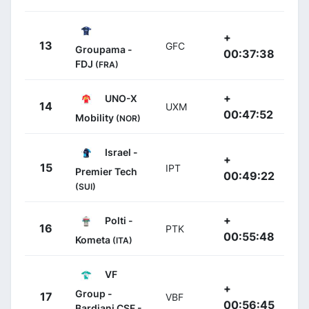
+
13
GFC
Groupama -
00:37:38
FDJ
(FRA)
+
UNO-X
14
UXM
00:47:52
Mobility
(NOR)
Israel -
+
15
IPT
Premier Tech
00:49:22
(SUI)
+
Polti -
16
PTK
00:55:48
Kometa
(ITA)
VF
+
Group -
17
VBF
00:56:45
Bardiani CSF -