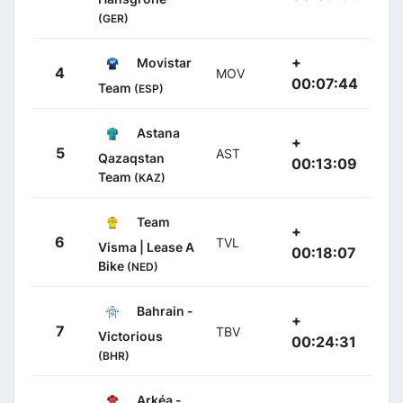
(GER)
+
Movistar
4
MOV
00:07:44
Team
(ESP)
Astana
+
5
AST
Qazaqstan
00:13:09
Team
(KAZ)
Team
+
6
TVL
Visma | Lease A
00:18:07
Bike
(NED)
Bahrain -
+
7
TBV
Victorious
00:24:31
(BHR)
Arkéa -