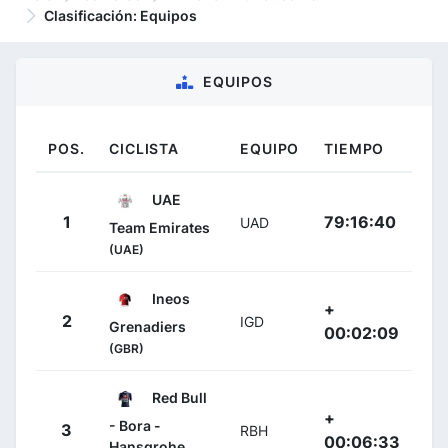
Clasificación: Equipos
EQUIPOS
POS.
CICLISTA
EQUIPO
TIEMPO
UAE
1
79:16:40
UAD
Team Emirates
(UAE)
Ineos
+
2
IGD
Grenadiers
00:02:09
(GBR)
Red Bull
+
- Bora -
3
RBH
00:06:33
Hansgrohe