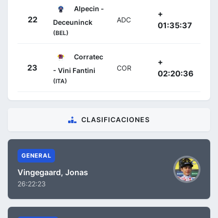
Alpecin -
+
22
ADC
Deceuninck
01:35:37
(BEL)
Corratec
+
23
COR
- Vini Fantini
02:20:36
(ITA)
CLASIFICACIONES
GENERAL
Vingegaard, Jonas
26:22:23