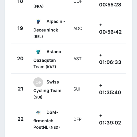
18
COF
00:55:28
(FRA)
Alpecin -
+
19
ADC
Deceuninck
00:56:42
(BEL)
Astana
+
20
AST
Qazaqstan
01:06:33
Team
(KAZ)
Swiss
+
21
SUI
Cycling Team
01:35:40
(SUI)
DSM-
+
22
DFP
firmenich
01:39:02
PostNL
(NED)