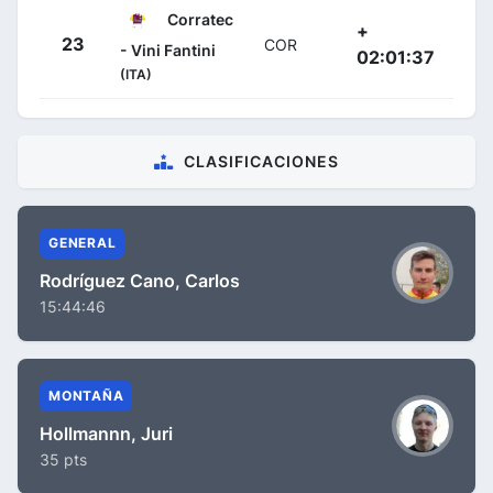
Corratec
+
23
COR
- Vini Fantini
02:01:37
(ITA)
CLASIFICACIONES
GENERAL
Rodríguez Cano, Carlos
15:44:46
MONTAÑA
Hollmannn, Juri
35 pts