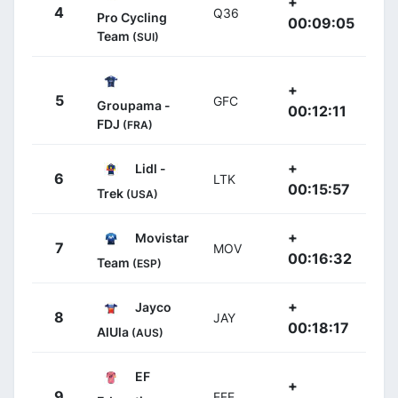
+
4
Q36
Pro Cycling
00:09:05
Team
(SUI)
+
5
GFC
Groupama -
00:12:11
FDJ
(FRA)
+
Lidl -
6
LTK
00:15:57
Trek
(USA)
+
Movistar
7
MOV
00:16:32
Team
(ESP)
+
Jayco
8
JAY
00:18:17
AlUla
(AUS)
EF
+
9
EFE