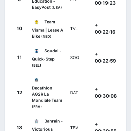
Education -
00:19:23
EasyPost
(USA)
Team
+
10
TVL
Visma | Lease A
00:22:16
Bike
(NED)
Soudal -
+
11
SOQ
Quick-Step
00:22:59
(BEL)
Decathlon
+
12
DAT
AG2R La
00:30:08
Mondiale Team
(FRA)
Bahrain -
+
13
TBV
Victorious
00:39:55