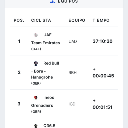
EQUIPOS
POS.
CICLISTA
EQUIPO
TIEMPO
UAE
1
37:10:20
UAD
Team Emirates
(UAE)
Red Bull
+
- Bora -
2
RBH
00:00:45
Hansgrohe
(GER)
Ineos
+
3
IGD
Grenadiers
00:01:51
(GBR)
Q36.5