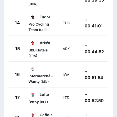
(BHR)
Tudor
+
14
TUD
Pro Cycling
00:41:01
Team
(SUI)
Arkéa -
+
15
ARK
B&B Hotels
00:44:52
(FRA)
+
16
IWA
Intermarché -
00:51:54
Wanty
(BEL)
+
Lotto
17
LTD
00:52:50
Dstny
(BEL)
+
Cofidis