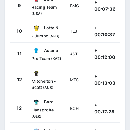
+
9
BMC
Racing Team
00:07:36
(USA)
+
Lotto NL
10
TLJ
00:10:37
- Jumbo
(NED)
+
Astana
11
AST
00:12:00
Pro Team
(KAZ)
+
12
MTS
Mitchelton -
00:13:03
Scott
(AUS)
Bora-
+
13
BOH
Hansgrohe
00:17:28
(GER)