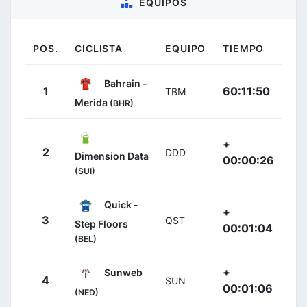
EQUIPOS
POS.
CICLISTA
EQUIPO
TIEMPO
Bahrain -
1
60:11:50
TBM
Merida
(BHR)
+
2
DDD
Dimension Data
00:00:26
(SUI)
Quick -
+
3
QST
Step Floors
00:01:04
(BEL)
+
Sunweb
4
SUN
00:01:06
(NED)