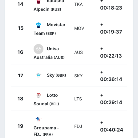
+
Katusha
14
TKA
00:18:23
Alpecin
(RUS)
+
Movistar
15
MOV
00:19:37
Team
(ESP)
+
Unisa -
16
AUS
00:22:13
Australia
(AUS)
+
Sky
17
(GBR)
SKY
00:26:14
+
Lotto
18
LTS
00:29:14
Soudal
(BEL)
+
19
FDJ
Groupama -
00:40:24
FDJ
(FRA)