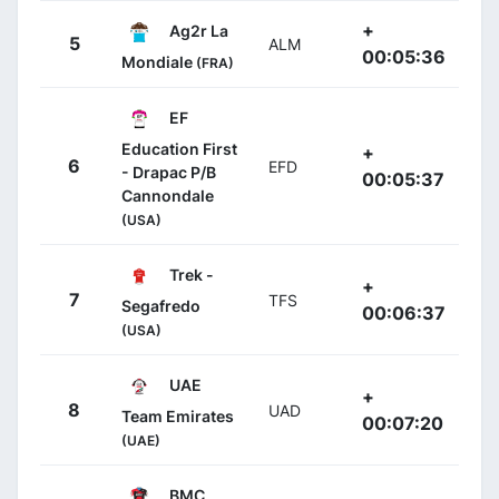
+
Ag2r La
5
ALM
00:05:36
Mondiale
(FRA)
EF
Education First
+
6
EFD
- Drapac P/B
00:05:37
Cannondale
(USA)
Trek -
+
7
TFS
Segafredo
00:06:37
(USA)
UAE
+
8
UAD
Team Emirates
00:07:20
(UAE)
BMC