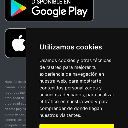
Utilizamos cookies
Usamos cookies y otras técnicas
de rastreo para mejorar tu
experiencia de navegación en
nuestra web, para mostrarte
Nota: Aplicación y web no oficial y no relacionada con ninguna organización o
contenidos personalizados y
carrera. Los nombres de equipos, competiciones, marcas comerciales y
logotipos mencionados en esta página de resultados de ciclismo son
anuncios adecuados, para analizar
propiedad de sus respectivos dueños. No tenemos afiliación, patrocinio ni
el tráfico en nuestra web y para
propiedad sobre estas marcas comerciales. Toda la información proporcionada
comprender de donde llegan
en esta página se presenta únicamente con fines informativos y para la
nuestros visitantes.
conveniencia de nuestros usuarios. Cualquier uso de nombres, marcas
comerciales o logotipos tiene el único propósito de identificar equipos y
competiciones y no implica asociación o respaldo. Todos los derechos de las