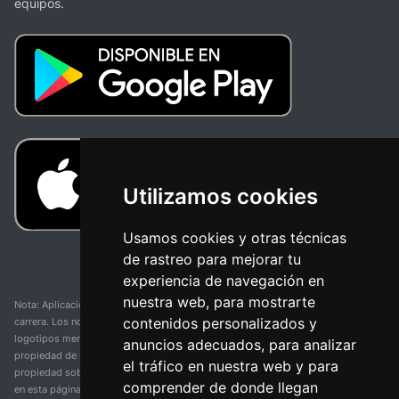
equipos.
Utilizamos cookies
Usamos cookies y otras técnicas
de rastreo para mejorar tu
experiencia de navegación en
nuestra web, para mostrarte
Nota: Aplicación y web no oficial y no relacionada con ninguna organización o
contenidos personalizados y
carrera. Los nombres de equipos, competiciones, marcas comerciales y
logotipos mencionados en esta página de resultados de ciclismo son
anuncios adecuados, para analizar
propiedad de sus respectivos dueños. No tenemos afiliación, patrocinio ni
el tráfico en nuestra web y para
propiedad sobre estas marcas comerciales. Toda la información proporcionada
comprender de donde llegan
en esta página se presenta únicamente con fines informativos y para la