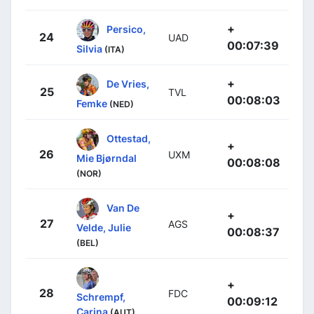
+
Persico,
24
UAD
00:07:39
Silvia
(ITA)
+
De Vries,
25
TVL
00:08:03
Femke
(NED)
Ottestad,
+
26
UXM
Mie Bjørndal
00:08:08
(NOR)
Van De
+
27
AGS
Velde, Julie
00:08:37
(BEL)
+
28
FDC
Schrempf,
00:09:12
Carina
(AUT)