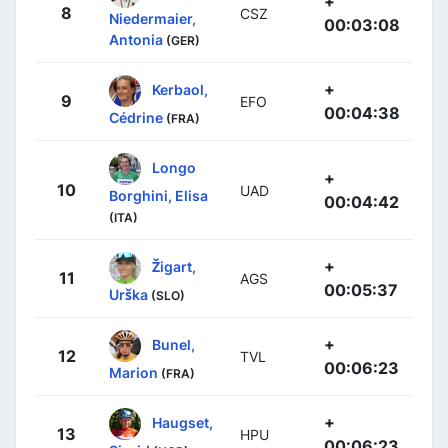
+
8
CSZ
Niedermaier,
00:03:08
Antonia
(GER)
+
Kerbaol,
9
EFO
00:04:38
Cédrine
(FRA)
Longo
+
10
UAD
Borghini, Elisa
00:04:42
(ITA)
+
Žigart,
11
AGS
00:05:37
Urška
(SLO)
+
Bunel,
12
TVL
00:06:23
Marion
(FRA)
+
Haugset,
13
HPU
00:06:23