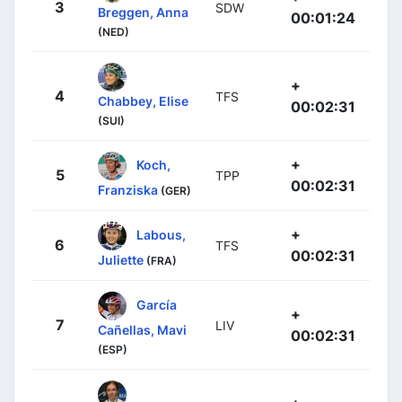
3
SDW
Breggen, Anna
00:01:24
(NED)
+
4
TFS
Chabbey, Elise
00:02:31
(SUI)
+
Koch,
5
TPP
00:02:31
Franziska
(GER)
+
Labous,
6
TFS
00:02:31
Juliette
(FRA)
García
+
7
LIV
Cañellas, Mavi
00:02:31
(ESP)