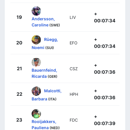
+
19
LIV
Andersson,
00:07:34
Caroline
(SWE)
+
Rüegg,
20
EFO
00:07:34
Noemi
(SUI)
+
21
CSZ
Bauernfeind,
00:07:36
Ricarda
(GER)
+
Malcotti,
22
HPH
00:07:36
Barbara
(ITA)
+
23
FDC
Rooijakkers,
00:07:39
Pauliena
(NED)