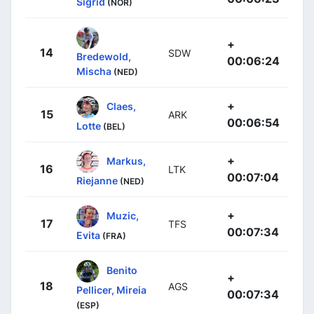
Sigrid
(NOR)
+
14
SDW
Bredewold,
00:06:24
Mischa
(NED)
+
Claes,
15
ARK
00:06:54
Lotte
(BEL)
+
Markus,
16
LTK
00:07:04
Riejanne
(NED)
+
Muzic,
17
TFS
00:07:34
Evita
(FRA)
Benito
+
18
AGS
Pellicer, Mireia
00:07:34
(ESP)